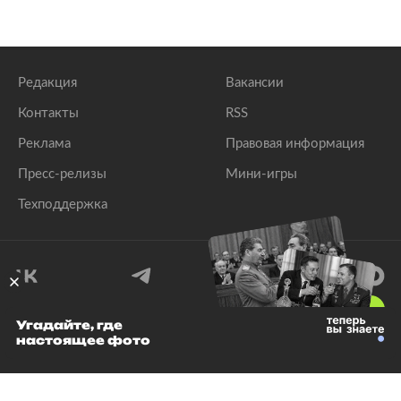
Редакция
Вакансии
Контакты
RSS
Реклама
Правовая информация
Пресс-релизы
Мини-игры
Техподдержка
18
+
Угадайте, где
настоящее фото
© 1999–2026 Все права защищены.
ООО «Лента.Ру»
Лента добра