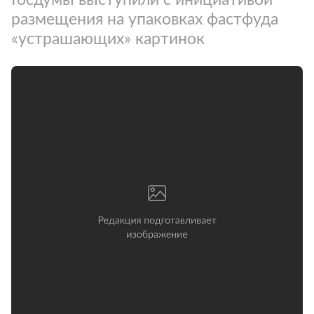
размещения на упаковках фастфуда
«устрашающих» картинок