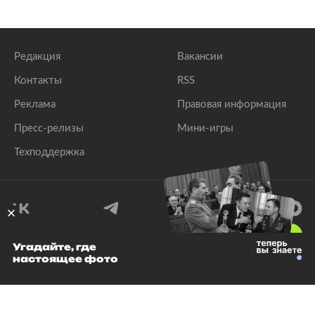
Редакция
Вакансии
Контакты
RSS
Реклама
Правовая информация
Пресс-релизы
Мини-игры
Техподдержка
18
+
Угадайте, где
настоящее фото
© 1999–2026 Все права защищены.
ООО «Лента.Ру»
Лента добра
деактивирована. Добро