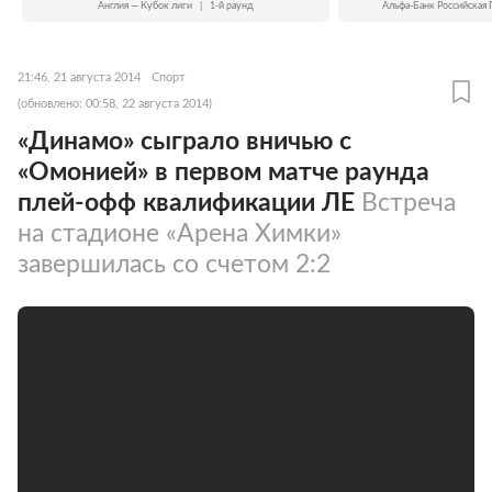
Англия — Кубок лиги
|
1-й раунд
Альфа-Банк Российская 
21:46, 21 августа 2014
Спорт
(обновлено: 00:58, 22 августа 2014)
«Динамо» сыграло вничью с
«Омонией» в первом матче раунда
плей-офф квалификации ЛЕ
Встреча
на стадионе «Арена Химки»
завершилась со счетом 2:2