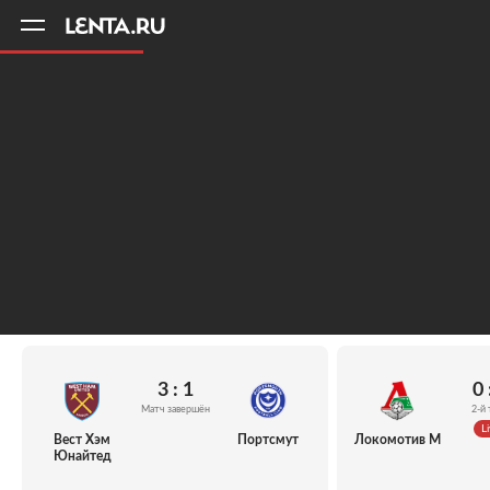
11
A
3 : 1
0 
Матч завершён
2-й 
Li
Вест Хэм
Портсмут
Локомотив М
Юнайтед