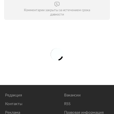
Комментарии закрыты за истечением срока
давности
Редакция
Вакансии
Контакты
RSS
Реклама
Правовая информация