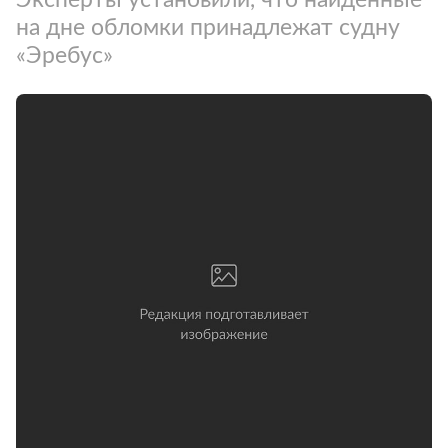
на дне обломки принадлежат судну
«Эребус»