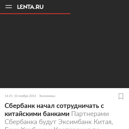
11
A
14:25, 10 ноября 2014
Экономика
Сбербанк начал сотрудничать с
китайскими банками
Партнерами
Сбербанка будут Эксимбанк Китая,