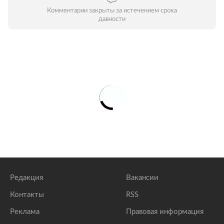
Комментарии закрыты за истечением срока
давности
Редакция
Вакансии
Контакты
RSS
Реклама
Правовая информация