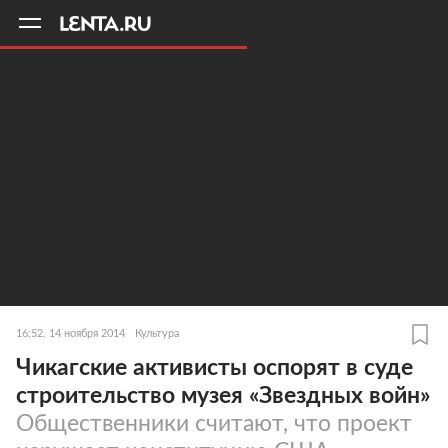
11
A
16:52, 14 ноября 2014
Культура
Чикагские активисты оспорят в суде
строительство музея «Звездных войн»
Общественники считают, что проект