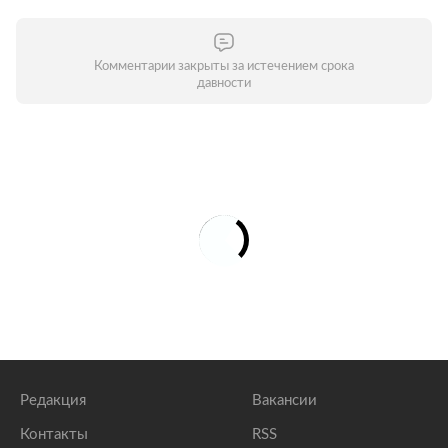
Комментарии закрыты за истечением срока
давности
Редакция
Вакансии
Контакты
RSS