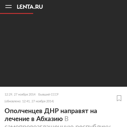
11
A
12:29, 27 ноября 2014
Бывший СССР
(обновлено: 12:41, 27 ноября 2014)
Ополченцев ДНР направят на
лечение в Абхазию
В
самопровозглашенную республику