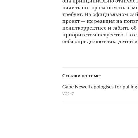
она принципиально отличается
палить по горожанам тоже мо
требует. На официальном сай
проект — их реакция на попы
политкорректнее и забыть об
приоритетом искусство. По с
себя определяют так: детей 
Ссылки по теме
Gabe Newell apologises for pullin
VG247