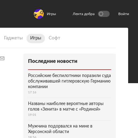
Игры
Лента добра
Войти
Гаджеты
Игры
Софт
Последние новости
Российские беспилотники поразили суда
обслуживавшей гитлеровскую Германию
компании
17:16
Названы наиболее вероятные авторы
голов «Зенита» в матче с «Родиной»
19:01
Мужчина подорвался на мине в
Херсонской области
18:56