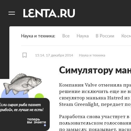
11
A
Наука и техника
Все
Наука
В России
Кос
15:14, 17 декабря 2014
Наука и техника
Симулятору ман
Компания Valve отменила пр
решение исключить еще не
симулятор маньяка Hatred и
Steam Greenlight, передает п
Если сырая рыба пахнет
«рыбой», ее лучше не есть!
Разработка снова участвует в
пользовательском голосовани
по замыслу, показывает, наск