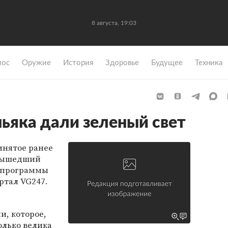
8 августа, 19:03
мос
Оружие
История
Здоровье
Будущее
Техника
ьяка дали зеленый свет
инятое ранее
 вышедший
з программы
ортал VG247.
и, которое,
олько велика