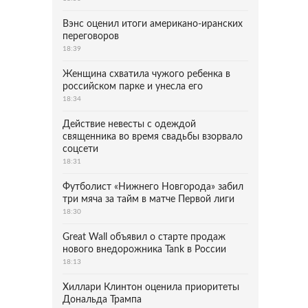
Вэнс оценил итоги американо-иранских
переговоров
18:39
Женщина схватила чужого ребенка в
российском парке и унесла его
18:34
Действие невесты с одеждой
священника во время свадьбы взорвало
соцсети
18:31
Футболист «Нижнего Новгорода» забил
три мяча за тайм в матче Первой лиги
18:30
Great Wall объявил о старте продаж
нового внедорожника Tank в России
18:13
Хиллари Клинтон оценила приоритеты
Дональда Трампа