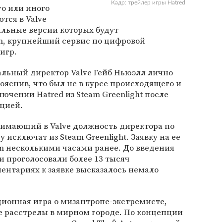
Кадр: трейлер игры Hatred
о или иного
тся в Valve
альные версии которых будут
am, крупнейший сервис по цифровой
игр.
альный директор Valve Гейб Ньюэлл лично
ояснив, что был не в курсе происходящего и
ючении Hatred из Steam Greenlight после
ацией.
нимающий в Valve должность директора по
 исключат из Steam Greenlight. Заявку на ее
m несколькими часами ранее. До введения
 проголосовали более 13 тысяч
ментариях к заявке высказалось немало
ионная игра о мизантропе-экстремисте,
е расстрелы в мирном городе. По концепции