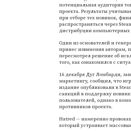
потенциальная аудитория тог
проекта. Результаты учитываю
при отборе тех новинок, фин
распространяться через Ste
дистрибуции компьютерных 
Один из основателей и генер
принес извинения авторам, п
пересмотрел решение об искл
того, как ознакомился с ситу
16 декабря Дуг Ломбарди, за
маркетингу, cообщил, что игру
издание опубликовали в Stea
санкций в поддержку новинки
пользователей, однако в ком
противников проекта.
Hatred — намеренно провокац
который устраивает массовы