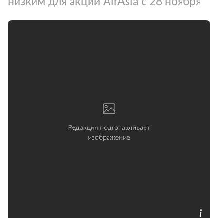
низким для акций AirAsia с 28 ноября