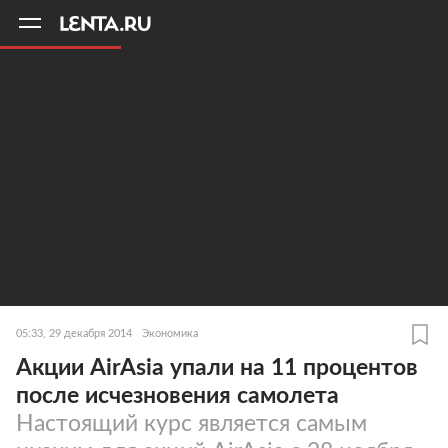
11
A
05:33, 29 декабря 2014
Экономика
Акции AirAsia упали на 11 процентов
после исчезновения самолета
Настоящий курс является самым