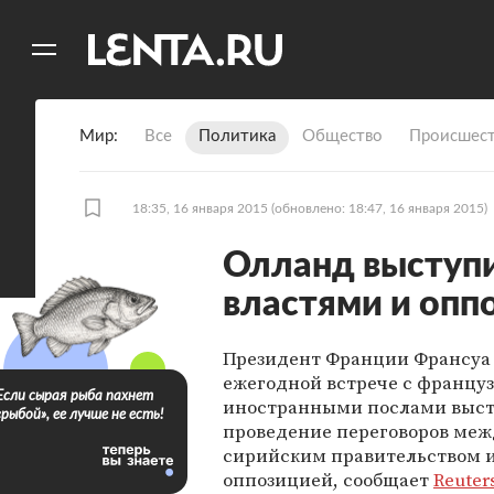
11
A
Мир
Все
Политика
Общество
Происшест
18:35, 16 января 2015
(обновлено: 18:47, 16 января 2015)
Олланд выступи
властями и опп
Президент Франции Франсуа
ежегодной встрече с францу
Если сырая рыба пахнет
иностранными послами выст
«рыбой», ее лучше не есть!
проведение переговоров меж
сирийским правительством 
оппозицией, сообщает
Reuter