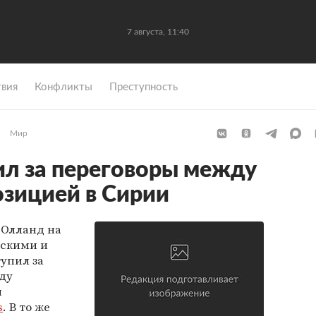
7 августа, 11:40
вия
Конфликты
Преступность
Мир
л за переговоры между
озицией в Сирии
 Олланд на
зскими и
упил за
ду
и
s
. В то же