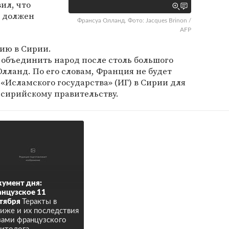
вил, что
д должен
Франсуа Олланд. Фото: Jacques Brinon /
AFP
дию в Сирии.
т объединить народ после столь большого
Олланд. По его словам, Франция не будет
«Исламского государства» (ИГ) в Сирии для
у сирийскому правительству.
умент дня:
нцузское 11
тября
Теракты в
иже и их последствия
зами французского