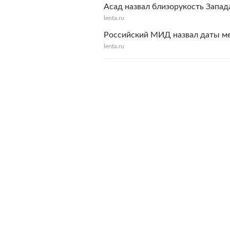
Асад назвал близорукость Запад
lenta.ru
Российский МИД назвал даты ме
lenta.ru