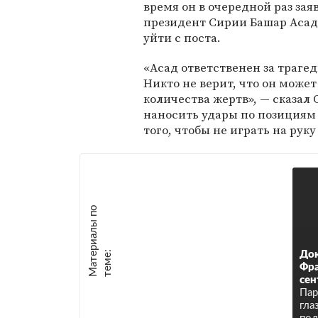
время он в очередной раз зая
президент Сирии Башар Аса
уйти с поста.
«Асад ответственен за траге
Никто не верит, что он може
количества жертв», — сказал 
наносить удары по позициям 
того, чтобы не играть на рук
М
а
т
р
и
а
л
ы
п
о
т
е
м
е
е
:
Док
Фра
сен
Пар
гла