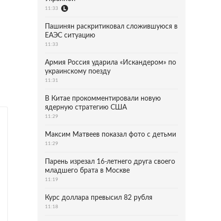
11:33
Пашинян раскритиковал сложившуюся в
ЕАЭС ситуацию
11:33
Армия Россия ударила «Искандером» по
украинскому поезду
11:31
В Китае прокомментировали новую
ядерную стратегию США
11:29
Максим Матвеев показал фото с детьми
11:29
Парень изрезал 16-летнего друга своего
младшего брата в Москве
11:19
Курс доллара превысил 82 рубля
11:18