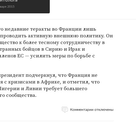
итолога
нваря 2015
что недавние теракты во Франции лишь
 проводить активную внешнюю политику. Он
ество к более тесному сотрудничеству в
транных бойцов в Сирию и Ирак и
членов ЕС — усилить меры по борьбе с
президент подчеркнул, что Франция не
я с кризисами в Африке, и отметил, что
игерии и Ливии требует большего
го сообщества.
Комментарии отключены