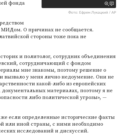
лей фонда
Фото: Ефрем Лукацкий / AP
предством
с МИДом. О причинах не сообщается.
атвийской стороны тоже пока не
сторик и политолог, сотрудник объединения
евский, сотрудничающий с фондом
териалы мне знакомы, поэтому решение о
 вызвало у меня лично недоумение. Они не
арственности какой-либо из европейских
а документальных материалах, поэтому я не
опасности либо политической угрозы», —
аже если определенные исторические факты
ой или иной страны, с ними необходимо
ческих исследований и дискуссий.