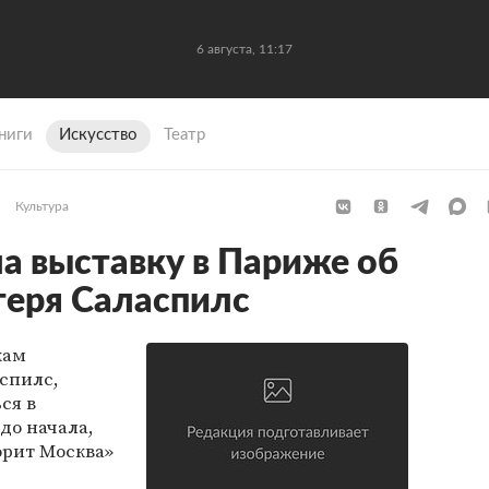
6 августа, 11:17
ниги
Искусство
Театр
Культура
а выставку в Париже об
геря Саласпилс
кам
спилс,
ся в
до начала,
орит Москва»