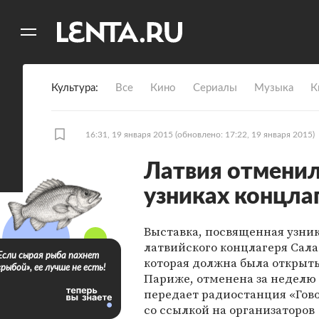
11
A
Культура
Все
Кино
Сериалы
Музыка
К
16:31, 19 января 2015
(обновлено: 17:22, 19 января 2015)
Латвия отменил
узниках концла
Выставка, посвященная узни
латвийского концлагеря Сала
Если сырая рыба пахнет
которая должна была открыть
«рыбой», ее лучше не есть!
Париже, отменена за неделю 
передает радиостанция «Гов
со ссылкой на организаторов