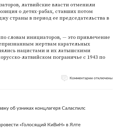
заторов, латвийские власти отменили
спозиция о детях-рабах, ставших потом
жу страны в период ее председательства в
 по словам инициаторов, — это привлечение
непризнанным жертвам карательных
лялись нацистами и их латышскими
орусско-латвийском пограничье с 1943 по
Комментарии отключены
вку об узниках концлагеря Саласпилс
ровести «Голосящий КиВиН» в Ялте