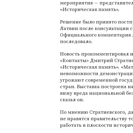
мероприятия — представите
«Историческая память».
Решение было принято пост
Латвии после консультации 
Официального комментария л
последовало.
Новость прокомментировал и
«Контакты» Дмитрий Страти
«Историческая память». «Ма
невозможности демонстрации
угрожают современной госуд
стран. Выставка построена н
вижу вреда национальной без
сказал он.
По мнению Стратиевского, д
не нравятся правительству т
работать в плоскости истори