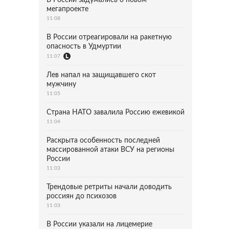
В России задумались о новом
мегапроекте
11:08
В России отреагировали на ракетную
опасность в Удмуртии
11:07
Лев напал на защищавшего скот
мужчину
11:05
Страна НАТО завалила Россию ежевикой
11:04
Раскрыта особенность последней
массированной атаки ВСУ на регионы
России
11:03
Трендовые ретриты начали доводить
россиян до психозов
11:03
В России указали на лицемерие