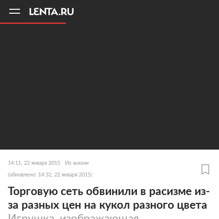
11
A
14:11, 22 января 2015
Из жизни
(обновлено: 14:32, 22 января 2015)
Торговую сеть обвинили в расизме из-
за разных цен на кукол разного цвета
Игрушка, изображающая