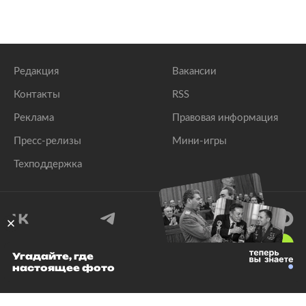
Редакция
Вакансии
Контакты
RSS
Реклама
Правовая информация
Пресс-релизы
Мини-игры
Техподдержка
18
+
Угадайте, где
настоящее фото
© 1999–2026 Все права защищены.
ООО «Лента.Ру»