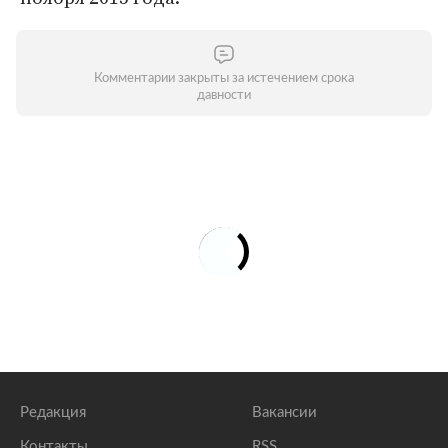
Комментарии закрыты за истечением срока
давности
Редакция
Вакансии
Контакты
RSS