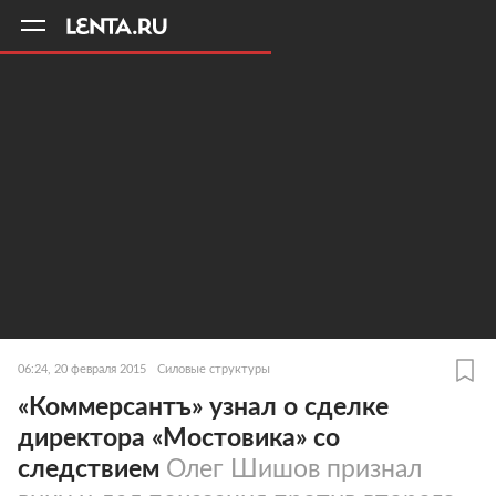
11
A
06:24, 20 февраля 2015
Силовые структуры
«Коммерсантъ» узнал о сделке
директора «Мостовика» со
следствием
Олег Шишов признал