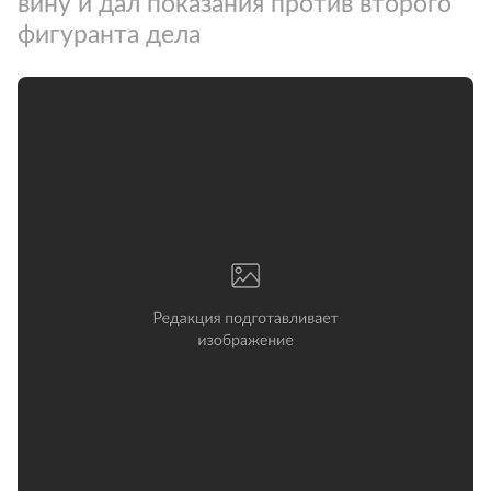
вину и дал показания против второго
фигуранта дела