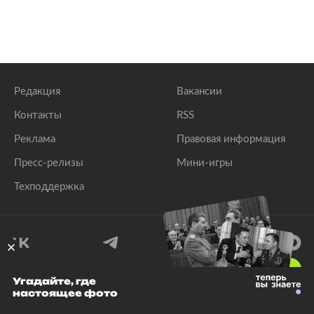
Редакция
Вакансии
Контакты
RSS
Реклама
Правовая информация
Пресс-релизы
Мини-игры
Техподдержка
18
+
Угадайте, где
настоящее фото
© 1999–2026 Все права защищены.
ООО «Лента.Ру»