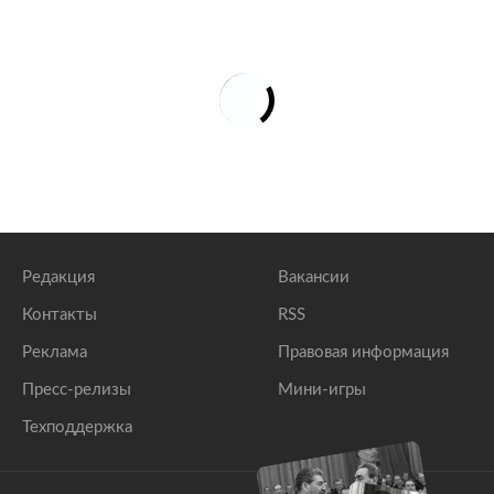
Редакция
Вакансии
Контакты
RSS
Реклама
Правовая информация
Пресс-релизы
Мини-игры
Техподдержка