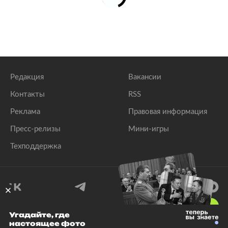
Редакция
Вакансии
Контакты
RSS
Реклама
Правовая информация
Пресс-релизы
Мини-игры
Техподдержка
18
+
Угадайте, где
настоящее фото
© 1999–2026 Все права защищены.