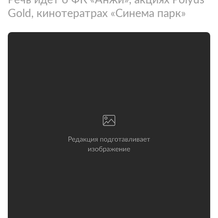
Gold, кинотератрах «Синема парк»