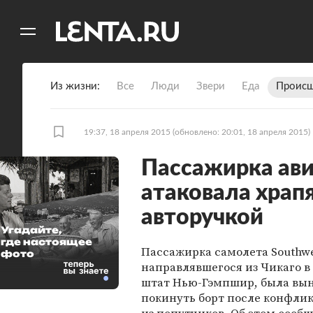
11
A
Из жизни
Все
Люди
Звери
Еда
Происш
19:37, 18 апреля 2015
(обновлено: 20:01, 18 апреля 2015)
Пассажирка ав
атаковала храп
авторучкой
Угадайте,
где настоящее
Пассажирка самолета Southwes
фото
направлявшегося из Чикаго в
штат Нью-Гэмпшир, была вы
покинуть борт после конфлик