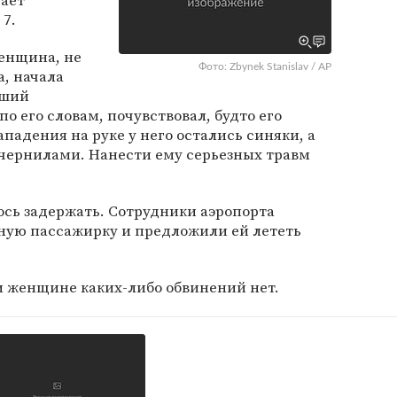
щает
7.
женщина, не
Фото: Zbynek Stanislav / AP
а, начала
вший
о его словам, почувствовал, будто его
ападения на руке у него остались синяки, а
 чернилами. Нанести ему серьезных травм
ось задержать. Сотрудники аэропорта
вную пассажирку и предложили ей лететь
 женщине каких-либо обвинений нет.