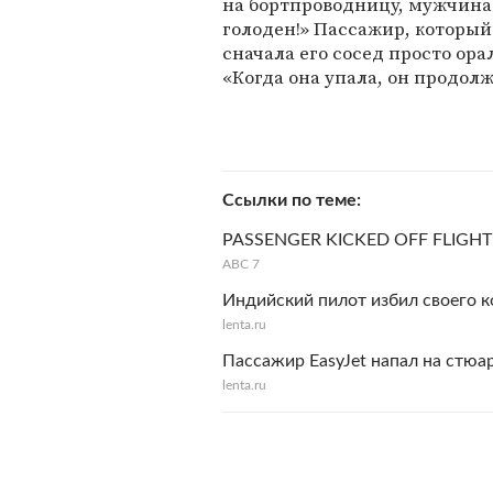
на бортпроводницу, мужчина 
голоден!» Пассажир, который
сначала его сосед просто орал
«Когда она упала, он продолж
Ссылки по теме
PASSENGER KICKED OFF FLIGH
ABC 7
Индийский пилот избил своего к
lenta.ru
Пассажир EasyJet напал на стюа
lenta.ru