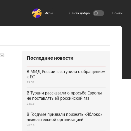
Игры
Лента добра
Войти
Последние новости
В МИД России выступили с обращением
к ЕС
19:59
В Турции рассказали о просьбе Европы
не поставлять ей российский газ
23:16
В Госдуме призвали признать «Яблоко»
нежелательной организацией
23:14