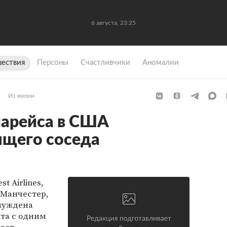
6 августа, 23:25
ествия
Персоны
Счастливчики
Аномалии
Из жизни
иарейса в США
ящего соседа
t Airlines,
 Манчестер,
нуждена
та с одним