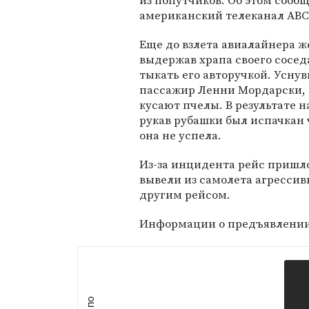
из попутчиков. Об этом сооб
американский телеканал ABC 
Еще до взлета авиалайнера 
выдержав храпа своего сосед
тыкать его авторучкой. Усну
пассажир Ленни Мордарски, п
кусают пчелы. В результате н
рукав рубашки был испачкан
она не успела.
Из-за инцидента рейс пришл
вывели из самолета агресси
другим рейсом.
Информации о предъявлении