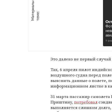
М
а
т
р
и
а
л
ы
п
о
т
е
м
е
е
:
Ост
Фот
не
ави
9 фе
Это далеко не первый случай
Так, 6 апреля пилот индийск
воздушного судна перед поле
выяснить данные о полете, 
информационном листке в ка
31 марта пассажир самолета 
Приштину,
потребовал
сэндви
выполняется слишком долго, 