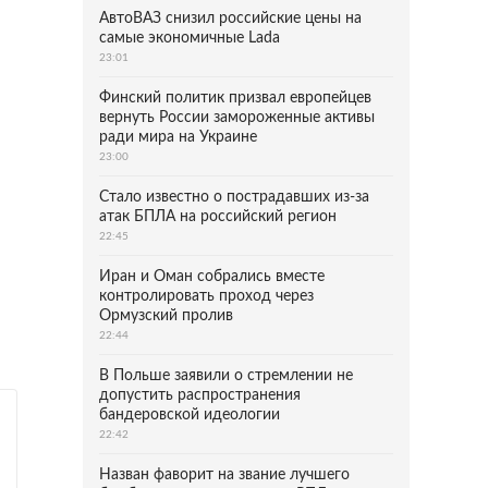
АвтоВАЗ снизил российские цены на
самые экономичные Lada
23:01
Финский политик призвал европейцев
вернуть России замороженные активы
ради мира на Украине
23:00
Стало известно о пострадавших из-за
атак БПЛА на российский регион
22:45
Иран и Оман собрались вместе
контролировать проход через
Ормузский пролив
22:44
В Польше заявили о стремлении не
допустить распространения
бандеровской идеологии
22:42
Назван фаворит на звание лучшего