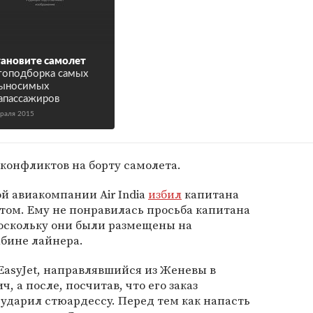
ановите самолет
оподборка самых
выносимых
апассажиров
враля 2015
 конфликтов на борту самолета.
ой авиакомпании Air India
избил
капитана
том. Ему не понравилась просьба капитана
поскольку они были размещены на
бине лайнера.
EasyJet, направлявшийся из Женевы в
ч, а после, посчитав, что его заказ
ударил стюардессу. Перед тем как напасть