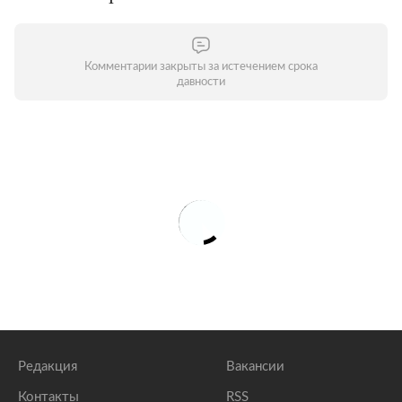
Комментарии закрыты за истечением срока
давности
Редакция
Вакансии
Контакты
RSS