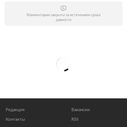
Комментарии закрыты за истечением срока
давности
Редакция
Вакансии
Контакты
RSS