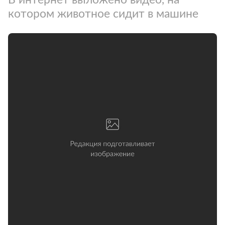
котором животное сидит в машине