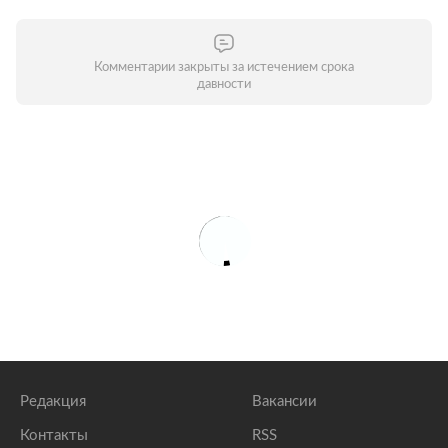
Комментарии закрыты за истечением срока
давности
Редакция
Вакансии
Контакты
RSS