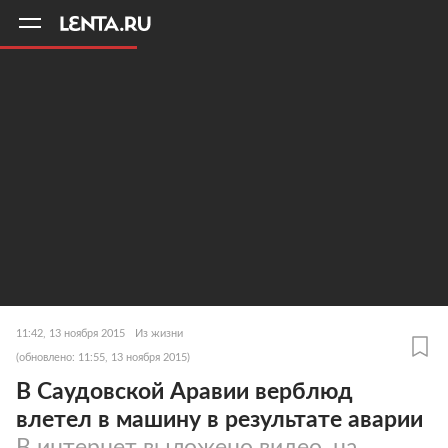
11
A
11:42, 13 ноября 2015
Из жизни
(обновлено: 11:55, 13 ноября 2015)
В Саудовской Аравии верблюд
влетел в машину в результате аварии
В интернет выложено видео, на