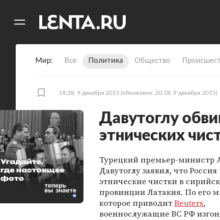
11
A
Мир
Все
Политика
Общество
Происшест
18:28, 9 декабря 2015
(обновлено: 20:18, 9 декабря 2015)
Давутоглу обви
этнических чис
Турецкий премьер-министр 
Угадайте,
Давутоглу заявил, что Россия
где настоящее
фото
этнические чистки в сирийс
провинции Латакия. По его 
которое приводит
Reuters
,
военнослужащие ВС РФ изго