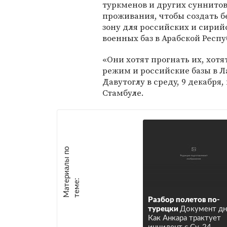
туркменов и других суннитов
проживания, чтобы создать 
зону для российских и сирий
военных баз в Арабской Респу
«Они хотят прогнать их, хотя
режим и российские базы в Л
Давутоглу в среду, 9 декабр
Стамбуле.
М
а
т
р
и
а
л
ы
п
о
т
е
м
е
е
:
Разбор полетов по-
турецки
Документ дн
Как Анкара трактует