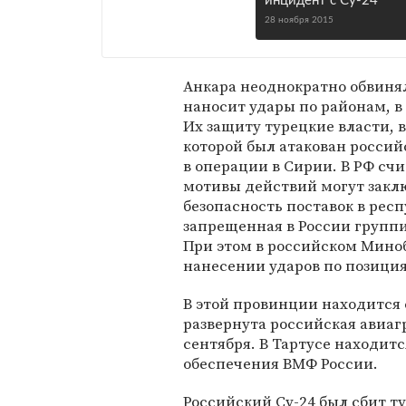
инцидент с Су-24
28 ноября 2015
Анкара неоднократно обвинял
наносит удары по районам, 
Их защиту турецкие власти, в
которой был атакован росси
в операции в Сирии. В РФ счи
мотивы действий могут закл
безопасность поставок в рес
запрещенная в России группи
При этом в российском Мино
нанесении ударов по позиция
В этой провинции находится 
развернута российская авиаг
сентября. В Тартусе находит
обеспечения ВМФ России.
Российский Су-24 был сбит т