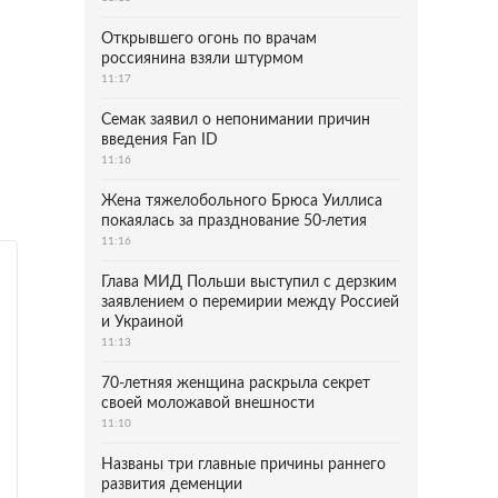
Открывшего огонь по врачам
россиянина взяли штурмом
11:17
Семак заявил о непонимании причин
введения Fan ID
11:16
Жена тяжелобольного Брюса Уиллиса
покаялась за празднование 50-летия
11:16
Глава МИД Польши выступил с дерзким
заявлением о перемирии между Россией
и Украиной
11:13
70-летняя женщина раскрыла секрет
своей моложавой внешности
11:10
Названы три главные причины раннего
развития деменции