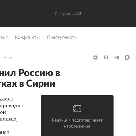
7 августа, 11:23
вия
Конфликты
Преступность
Мир
нил Россию в
тках в Сирии
Ахмет
 проводит
кой
мнению,
няют