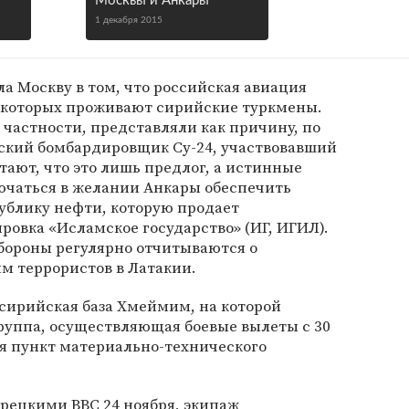
Москвы и Анкары
1 декабря 2015
а Москву в том, что российская авиация
в которых проживают сирийские туркмены.
 частности, представляли как причину, по
йский бомбардировщик Су-24, участвовавший
тают, что это лишь предлог, а истинные
ючаться в желании Анкары обеспечить
публику нефти, которую продает
ровка «Исламское государство» (ИГ, ИГИЛ).
бороны регулярно отчитываются о
м террористов в Латакии.
сирийская база Хмеймим, на которой
руппа, осуществляющая боевые вылеты с 30
ся пункт материально-технического
урецкими ВВС 24 ноября, экипаж