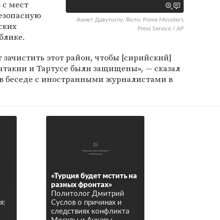
 с мест
безопасную
Ахмет Давутоглу. Фото: Prime Minister's
ских
Press Service / AP
блике.
т зачистить этот район, чтобы [сирийский]
атакии и Тартусе были защищены», — сказал
я, в беседе с иностранными журналистами в
«Турция будет мстить на
разных фронтах»
Политолог Дмитрий
я:
Суслов о причинах и
следствиях конфликта