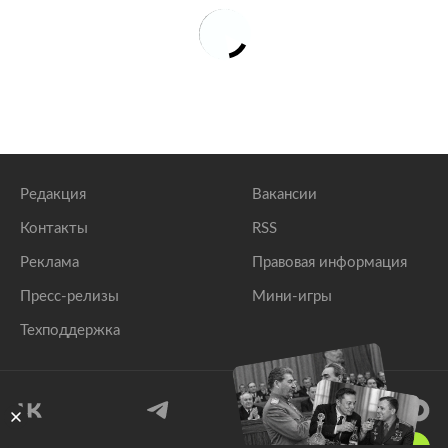
Редакция
Вакансии
Контакты
RSS
Реклама
Правовая информация
Пресс-релизы
Мини-игры
Техподдержка