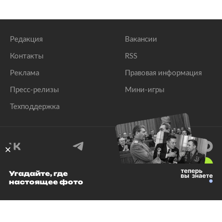
Редакция
Вакансии
Контакты
RSS
Реклама
Правовая информация
Пресс-релизы
Мини-игры
Техподдержка
18
+
Угадайте, где
настоящее фото
© 1999–2026 Все права защищены.
ООО «Лента.Ру»
Лента добра
деактивирована. Добро