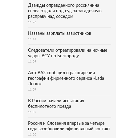
Дважды оправданного россиянина
снова отдали под суд за загадочную
расправу над соседом
11:26
Названы зарплаты завистников
11:14
Следователи отреагировали на ночные
удары ВСУ по Белгороду
11:09
АвтоВАЗ сообщил о расширении
географии фирменного сервиса «Lada
Легко»
11:07
В России начали испытания
беспилотного поезда
11:07
Россия и Словения впервые за четыре
года возобновили официальный контакт
11:05