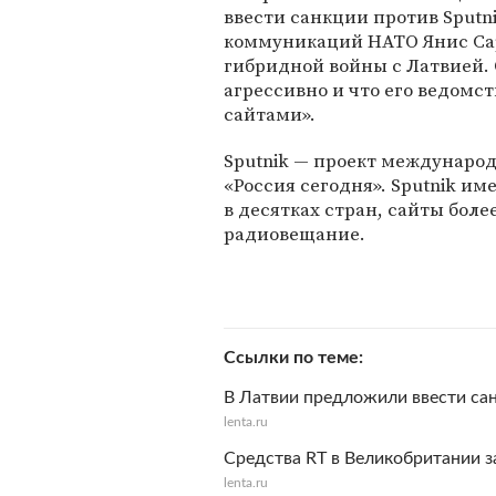
ввести санкции против Sputn
коммуникаций НАТО Янис Сар
гибридной войны с Латвией. О
агрессивно и что его ведомс
сайтами».
Sputnik — проект междунаро
«Россия сегодня». Sputnik 
в десятках стран, сайты боле
радиовещание.
Ссылки по теме
В Латвии предложили ввести са
lenta.ru
Средства RT в Великобритании з
lenta.ru