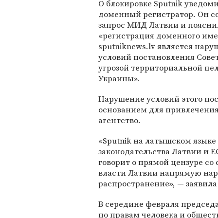
О блокировке Sputnik уведом
доменный регистратор. Он с
запрос МИД Латвии и пояснил
«регистрация доменного им
sputniknews.lv является нар
условий постановления Совет
угрозой территориальной цел
Украины».
Нарушение условий этого пос
основанием для привлечения 
агентство.
«Sputnik на латышском язык
законодательства Латвии и ЕС
говорит о прямой цензуре со
власти Латвии напрямую нар
распространение», — заявила
В середине февраля председ
по правам человека и общес