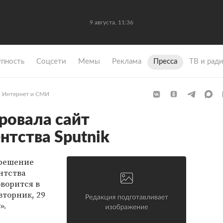
9 августа, 11:36
упность
Coцсети
Мемы
Реклама
Пресса
ТВ и рад
Интернет и СМИ
ровала сайт
нтства Sputnik
 решение
нтства
оворится в
торник, 29
».