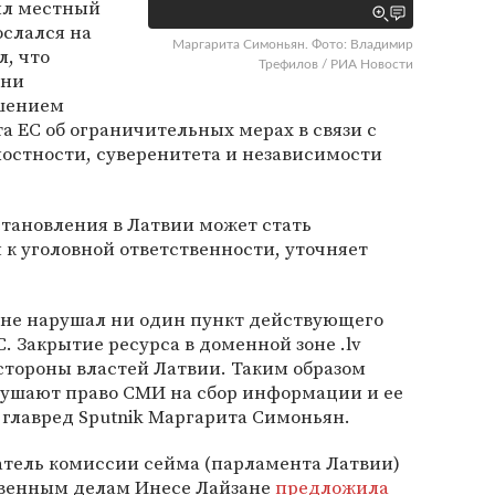
ил местный
ослался на
Маргарита Симоньян. Фото: Владимир
, что
Трефилов / РИА Новости
ени
ушением
а ЕС об ограничительных мерах в связи с
остности, суверенитета и независимости
тановления в Латвии может стать
к уголовной ответственности, уточняет
е не нарушал ни один пункт действующего
. Закрытие ресурса в доменной зоне .lv
 стороны властей Латвии. Таким образом
ушают право СМИ на сбор информации и ее
 главред Sputnik Маргарита Симоньян.
атель комиссии сейма (парламента Латвии)
твенным делам Инесе Лайзане
предложила