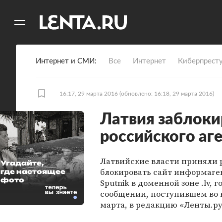
11
A
Интернет и СМИ
Все
Интернет
Киберпрест
16:17, 29 марта 2016
(обновлено: 16:18, 29 марта 2016)
Латвия заблоки
российского аге
Латвийские власти приняли
Угадайте,
блокировать сайт информаге
где настоящее
фото
Sputnik в доменной зоне .lv, г
сообщении, поступившем во в
марта, в редакцию «Ленты.ру