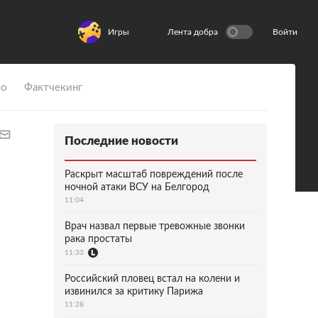
Игры
Лента добра
Войти
ио
Фактчекинг
Последние новости
Раскрыт масштаб повреждений после
ночной атаки ВСУ на Белгород
11:04
Врач назвал первые тревожные звонки
рака простаты
11:33
Российский пловец встал на колени и
извинился за критику Парижа
11:28