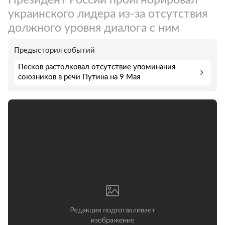
украинского лидера из-за отсутствия
должного уровня диалога с ним
Предыстория событий
Песков растолковал отсутствие упоминания
союзников в речи Путина на 9 Мая