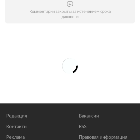
Комментарии закрыты за истечением срока
давности
Редакция
Вакансии
Контакты
RSS
Реклама
Правовая информация