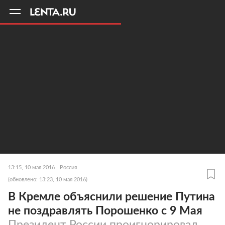
11
A
13:15, 10 мая 2016
Россия
(обновлено: 13:23, 10 мая 2016)
В Кремле объяснили решение Путина
не поздравлять Порошенко с 9 Мая
Президент России проигнорировал