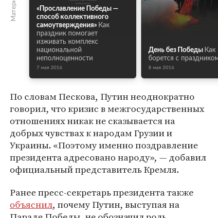
«Прославление Победы —
способ коллективного
самоутверждения»
Как
праздник помогает
изживать комплекс
национальной
День без Победы
Как
неполноценности
борется с празднико
7 мая 2016
8 мая 2016
По словам Пескова, Путин неоднократно
говорил, что кризис в межгосударственных
отношениях никак не сказывается на
добрых чувствах к народам Грузии и
Украины. «Поэтому именно поздравление
президента адресовано народу», — добавил
официальный представитель Кремля.
Ранее пресс-секретарь президента также
объяснил
, почему Путин, выступая на
Параде Победы, не обозначил роль