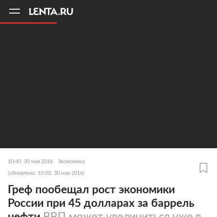
11
A
10:40, 30 мая 2016
Экономика
(обновлено: 10:50, 30 мая 2016)
Греф пообещал рост экономики
России при 45 долларах за баррель
нефти
ВВП может увеличиться уже в