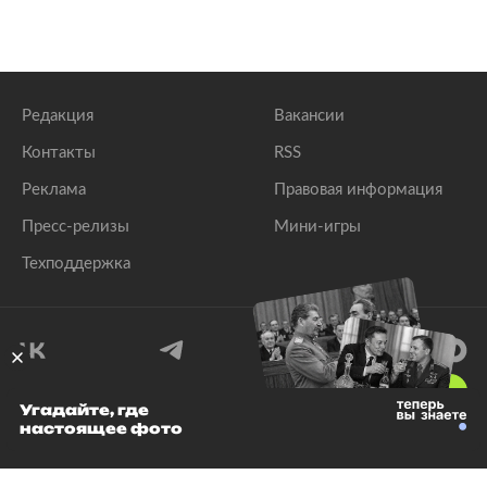
Редакция
Вакансии
Контакты
RSS
Реклама
Правовая информация
Пресс-релизы
Мини-игры
Техподдержка
18
+
Угадайте, где
настоящее фото
© 1999–2026 Все права защищены.
ООО «Лента.Ру»