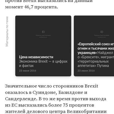
против Brexit высказались на данный
момент 46,7 процента.
Материалы по теме
«Европейский союз иг
огнем и тысячами жи
украинцев»
Найджел
Цена независимости
о «Брексите», мигран
Экономика Brexit — в цифрах
«территориальных
и фактах
аппетитах» Путина
23 июня 2016
23 июня 2016
Значительное число сторонников Brexit
оказалось в Суиндоне, Базилдоне и
Сандерленде. В то же время против выхода
из ЕС высказались более 75 процентов
жителей делового центра Великобритании