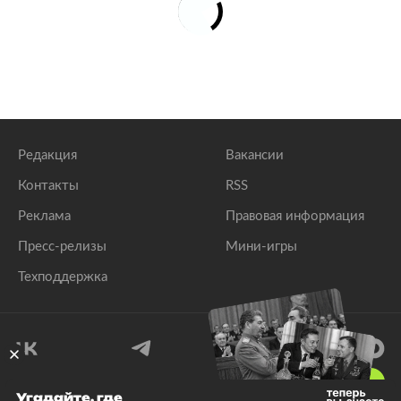
Редакция
Вакансии
Контакты
RSS
Реклама
Правовая информация
Пресс-релизы
Мини-игры
Техподдержка
18
+
Угадайте, где