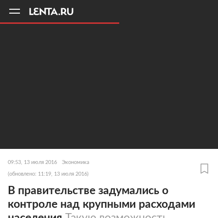
11
A
09:53, 13 июля 2016
Экономика
(обновлено: 11:19, 13 июля 2016)
В правительстве задумались о
контроле над крупными расходами
населения
Такую возможность