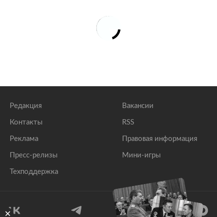
Редакция
Вакансии
Контакты
RSS
Реклама
Правовая информация
Пресс-релизы
Мини-игры
Техподдержка