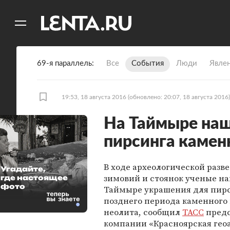
11
A
69-я параллель
Все
События
Люди
Явле
19:53, 18 августа 2016
(обновлено: 20:07, 18 августа 2016)
На Таймыре на
пирсинга камен
В ходе археологической разв
Угадайте,
зимовий и стоянок ученые н
где настоящее
фото
Таймыре украшения для пир
позднего периода каменного 
неолита, сообщил
ТАСС
предс
компании «Красноярская гео