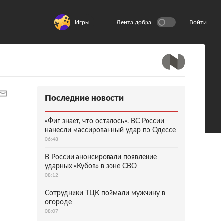
Игры
Лента добра
Войти
Последние новости
«Фиг знает, что осталось». ВС России
нанесли массированный удар по Одессе
06:48
В России анонсировали появление
ударных «Кубов» в зоне СВО
08:12
Сотрудники ТЦК поймали мужчину в
огороде
08:07