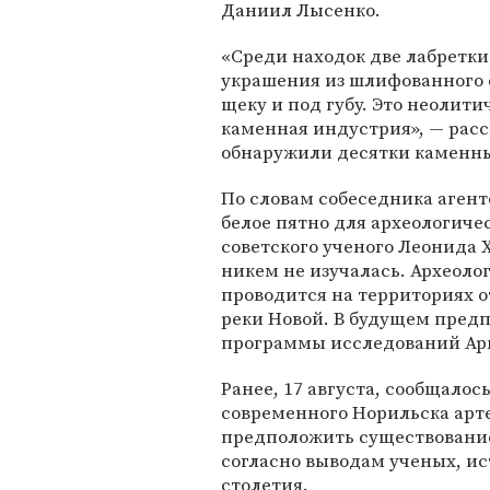
Даниил Лысенко.
«Среди находок две лабретки
украшения из шлифованного 
щеку и под губу. Это неолити
каменная индустрия», — расс
обнаружили десятки каменны
По словам собеседника агент
белое пятно для археологиче
советского ученого Леонида Х
никем не изучалась. Археоло
проводится на территориях о
реки Новой. В будущем предп
программы исследований Арк
Ранее, 17 августа, сообщалос
современного Норильска арт
предположить существование 
согласно выводам ученых, ис
столетия.