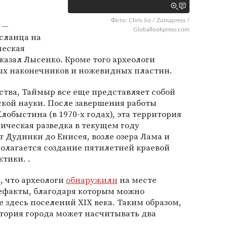
Фото: Chris So / Zumapress /
 —
Globallookpress.com
сланца на
ческая
казал Лысенко. Кроме того археологи
х наконечников и ножевидных пластин.
ства, Таймыр все еще представляет собой
ской науки. После завершения работы
лобыстина (в 1970-х годах), эта территория
гическая разведка в текущем году
т Дудинки до Енисея, возле озера Лама и
олагается создание пятилетней краевой
тики. .
ь, что археологи
обнаружили
на месте
ефакты, благодаря которым можно
здесь поселений XIX века. Таким образом,
тория города может насчитывать два