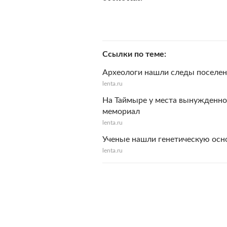
Ссылки по теме
Археологи нашли следы поселени
lenta.ru
На Таймыре у места вынужденной
мемориал
lenta.ru
Ученые нашли генетическую ос
lenta.ru