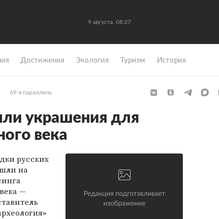
9 августа, 08:27
ния
Достижения
Экология
Туризм
История
69-я параллель
шли украшения для
ного века
едки русских
ашли на
синга
века —
тавитель
археология»