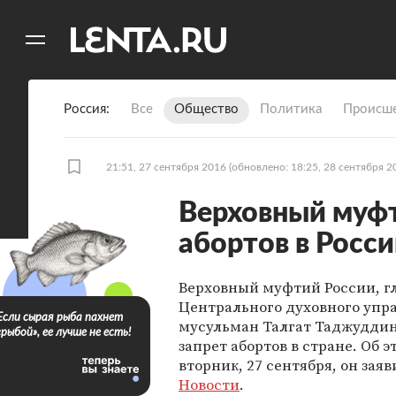
11
A
Россия
Все
Общество
Политика
Происше
21:51, 27 сентября 2016
(обновлено: 18:25, 28 сентября 2
Верховный муф
абортов в Росс
Верховный муфтий России, г
Центрального духовного упр
Если сырая рыба пахнет
мусульман Талгат Таджудди
«рыбой», ее лучше не есть!
запрет абортов в стране. Об э
вторник, 27 сентября, он зая
Новости
.