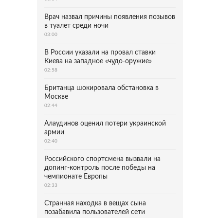
Врач назвал причины появления позывов
в туалет среди ночи
03:00
В России указали на провал ставки
Киева на западное «чудо-оружие»
02:58
Британца шокировала обстановка в
Москве
02:44
Алаудинов оценил потери украинской
армии
02:40
Российского спортсмена вызвали на
допинг-контроль после победы на
чемпионате Европы
02:33
Странная находка в вещах сына
позабавила пользователей сети