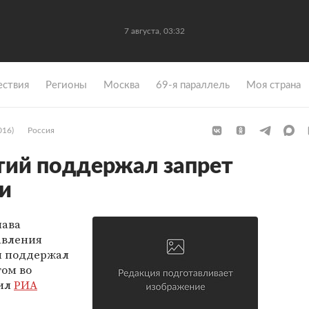
7 августа, 03:32
ствия
Регионы
Москва
69-я параллель
Моя страна
016)
Россия
тий поддержал запрет
ии
лава
авления
н поддержал
том во
вил
РИА