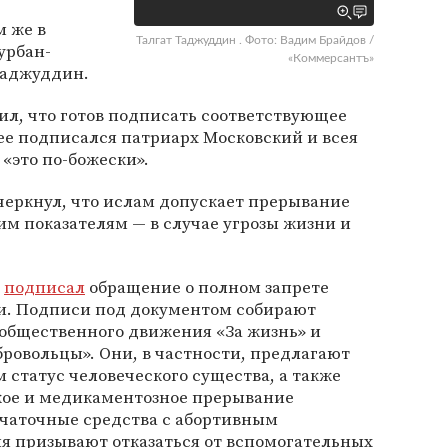
м же в
Талгат Таджуддин . Фото: Вадим Брайдов /
урбан-
«Коммерсантъ»
Таджуддин.
л, что готов подписать соответствующее
ее подписался патриарх Московский и всея
«это по-божески».
черкнул, что ислам допускает прерывание
м показателям — в случае угрозы жизни и
л
подписал
обращение о полном запрете
ии. Подписи под документом собирают
общественного движения «За жизнь» и
ровольцы». Они, в частности, предлагают
 статус человеческого существа, а также
ское и медикаментозное прерывание
ачаточные средства с абортивным
я призывают отказаться от вспомогательных