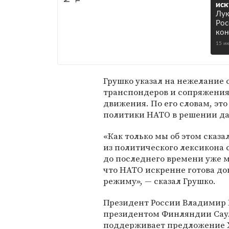
иск
Лук
Рос
кон
15 и
Грушко указал на нежелание 
транспондеров и сопряжения
движения. По его словам, эт
политики НАТО в решении да
«Как только мы об этом сказ
из политического лексикона 
до последнего времени уже ма
что НАТО искренне готова до
режиму», — сказал Грушко.
Президент России Владимир 
президентом Финляндии Са
поддерживает предложение Х