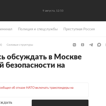
9 августа, 12:53
иминал
Полиция и спецслужбы
Преступная Россия
6)
Силовые структуры
ь обсуждать в Москве
й безопасности на
ообщил об отказе НАТО включать транспондеры на
уждать