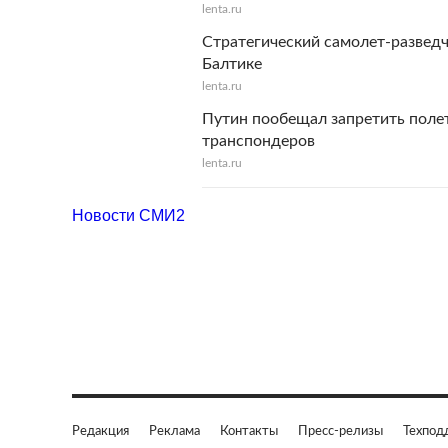
lenta.ru
Стратегический самолет-развед
Балтике
lenta.ru
Путин пообещал запретить поле
транспондеров
lenta.ru
Новости СМИ2
Редакция
Реклама
Контакты
Пресс-релизы
Техпод