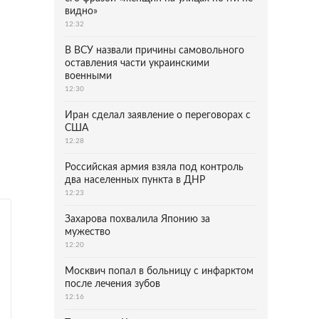
видно»
12:32
В ВСУ назвали причины самовольного
оставления части украинскими
военными
12:30
Иран сделал заявление о переговорах с
США
12:28
Российская армия взяла под контроль
два населенных пункта в ДНР
12:23
Захарова похвалила Японию за
мужество
12:20
Москвич попал в больницу с инфарктом
после лечения зубов
12:16