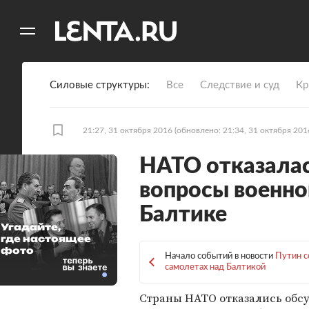
11
A
Силовые структуры
Все
Следствие и суд
Кр
21:27, 31 октября 2016
(обновлено: 21:34, 31 октября 201
НАТО отказалас
вопросы военно
Балтике
Угадайте,
где настоящее
фото
Начало событий в новости
Путин с
самолетах над Балтикой
Страны НАТО отказались обс