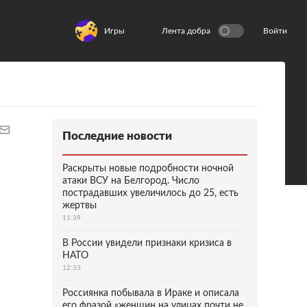
Игры
Лента добра
Войти
Последние новости
Раскрыты новые подробности ночной
атаки ВСУ на Белгород. Число
пострадавших увеличилось до 25, есть
жертвы
11:39
В России увидели признаки кризиса в
НАТО
12:33
Россиянка побывала в Ираке и описала
его фразой «женщин на улицах почти не