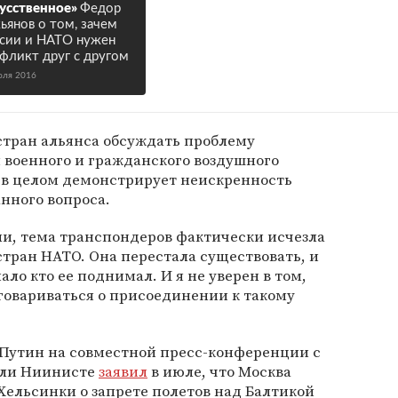
усственное»
Федор
ьянов о том, зачем
сии и НАТО нужен
фликт друг с другом
юля 2016
стран альянса обсуждать проблему
 военного и гражданского воздушного
о в целом демонстрирует неискренность
нного вопроса.
али, тема транспондеров фактически исчезла
стран НАТО. Она перестала существовать, и
ло кто ее поднимал. И я не уверен в том,
говариваться о присоединении к такому
Путин на совместной пресс-конференции с
ули Ниинисте
заявил
в июле, что Москва
ельсинки о запрете полетов над Балтикой