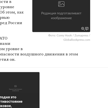
ости в
 уровне
Об этом, как
ервью
пред России
Фото: Corey Hook / Zumapress /
НАТО
Globallookpress.com
 нами
ом уровне в
опасности воздушного движения в этом
етил он.
годня это
тивостояние
ковое,