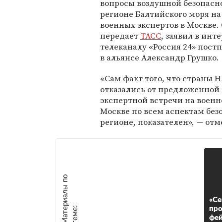
вопросы воздушной безопасн
регионе Балтийского моря на
военных экспертов в Москве. 
передает
ТАСС
, заявил в инт
телеканалу «Россия 24» пост
в альянсе Александр Грушко.
«Сам факт того, что страны 
отказались от предложенной
экспертной встречи на военн
Москве по всем аспектам без
регионе, показателен», — отм
М
а
т
р
и
а
л
ы
п
о
т
е
м
е
«Се
е
:
про
фей