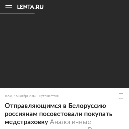
11
A
10:34, 16 ноября 2016
Путешествия
Отправляющимся в Белоруссию
россиянам посоветовали покупать
медстраховку
Аналогичные