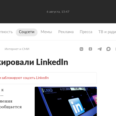
6 августа, 15:47
упность
Coцсети
Мемы
Реклама
Пресса
ТВ и рад
Интернет и СМИ
кировали LinkedIn
и заблокируют соцсеть LinkedIn
 к
 —
вления
сообщается