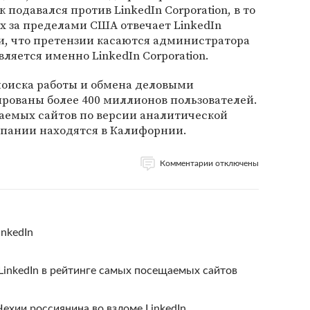
 подавался против LinkedIn Corporation, в то
ых за пределами США отвечает LinkedIn
или, что претензии касаются администратора
ляется именно LinkedIn Corporation.
поиска работы и обмена деловыми
ированы более 400 миллионов пользователей.
щаемых сайтов по версии аналитической
мпании находятся в Калифорнии.
Комментарии отключены
inkedIn
 LinkedIn в рейтинге самых посещаемых сайтов
хии россиянина во взломе LinkedIn