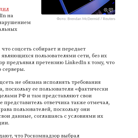
дил
In на
Фото: Brendan McDermid / Reuters
 нарушением
нальных
 что соцсеть собирает и передает
 являющихся пользователями сети, без их
тор предъявил претензию LinkedIn к тому, что
 серверы.
оцсеть не обязана исполнять требования
а, поскольку ее пользователи «фактически
делами РФ и там представляют свои
е представитель ответчика также отмечал,
рава пользователей, поскольку они
вои данные, соглашаясь с условиями их
ции.
ждают, что Роскомнадзор выбрал