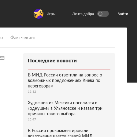
Игры
Лента добра
Войти
ио
Фактчекинг
Последние новости
В МИД России ответили на вопрос о
возможных предложениях Киева по
переговорам
15:32
Художник из Мексики поселился в
«однушке» в Ульяновске и назвал три
причины такого выбора
15:47
В России прокомментировали
возложение цветов главой МИД