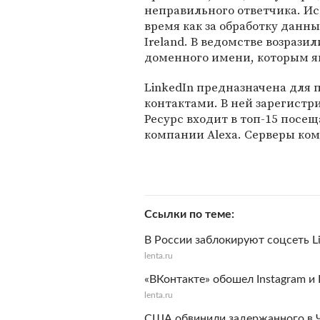
неправильного ответчика. Иск
время как за обработку данн
Ireland. В ведомстве возраз
доменного имени, которым яв
LinkedIn предназначена для 
контактами. В ней зарегистр
Ресурс входит в топ-15 посе
компании Alexa. Серверы ко
Ссылки по теме
В России заблокируют соцсеть L
lenta.ru
«ВКонтакте» обошел Instagram и
lenta.ru
США обвинили задержанного в Че