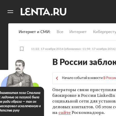
11
A
Интернет и СМИ
Все
Интернет
Киберпрест
11:22, 17 ноября 2016
(обновлено: 11:59, 17 ноября 2016)
В России забло
Начало событий в новости
В Росси
Операторы связи приступили
Знаменитая поза Сталина
блокировке в России LinkedIn
с ладонью за пазухой была
социальной сети для устано
не ради образа — так он
деловых контактов. Об этом 
маскировал искалеченную в
детстве руку
на
сайте
Роскомнадзора.