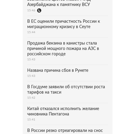
Азербайджана к памятнику ВСУ
15:46
В ЕС оценили причастность России к
миграционному кризису в Сеуте
15:44
Продажа бензина в канистры стала
причиной мощного пожара на АЗС в
российском городе
15:43
Названа причина сбоя в Рунете
15:43
В Госдуме заявили об отсутствии роста
тарифов на такси
15:42
Китай отказался исполнить желание
чиновника Пентагона
15:41
В России резко отреагировали на снос