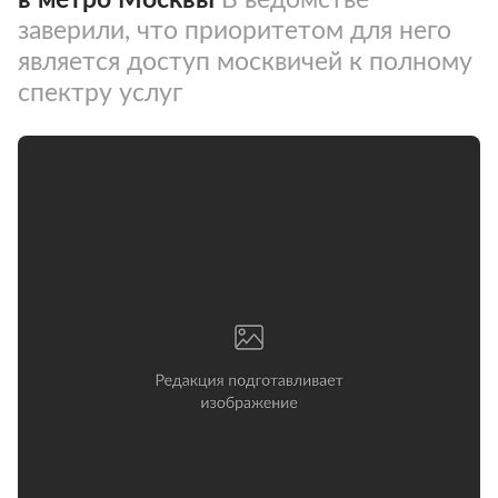
заверили, что приоритетом для него
является доступ москвичей к полному
спектру услуг