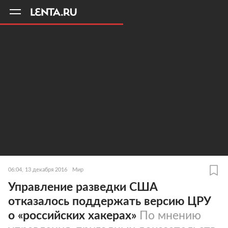
11
A
06:04, 13 декабря 2016
Мир
Управление разведки США
отказалось поддержать версию ЦРУ
о «российских хакерах»
По мнению