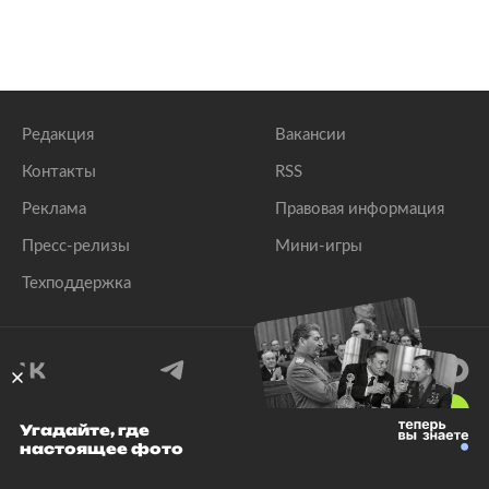
Редакция
Вакансии
Контакты
RSS
Реклама
Правовая информация
Пресс-релизы
Мини-игры
Техподдержка
18
+
Угадайте, где
настоящее фото
© 1999–2026 Все права защищены.
ООО «Лента.Ру»