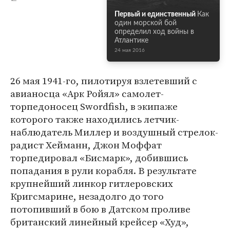
Первый и единственный
Как
один морской бой
определил ход войны в
Атлантике
24 мая 2016
26 мая 1941-го, пилотируя взлетевший с
авианосца «Арк Ройял» самолет-
торпедоносец Swordfish, в экипаже
которого также находились летчик-
наблюдатель Миллер и воздушный стрелок-
радист Хейманн, Джон Моффат
торпедировал «Бисмарк», добившись
попадания в рули корабля. В результате
крупнейший линкор гитлеровских
Кригсмарине, незадолго до того
потопивший в бою в Датском проливе
британский линейный крейсер «Худ»,