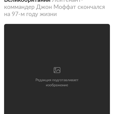
коммандер Джон Моффат скончался
на 97-м году жизни