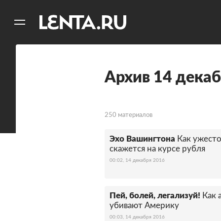
11
A
Архив 14 декаб
250 материалов
Эхо Вашингтона
Как ужест
скажется на курсе рубля
00:02, 14 декабря 2016
Пей, болей, легализуй!
Как 
убивают Америку
00:03, 14 декабря 2016