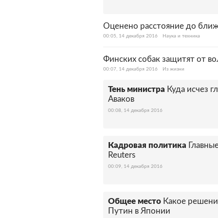
Оценено расстояние до бли
00:05, 14 декабря 2016
Наука и техника
Финских собак защитят от в
00:07, 14 декабря 2016
Из жизни
Тень министра
Куда исчез 
Аваков
00:08, 14 декабря 2016
Кадровая политика
Главны
Reuters
00:09, 14 декабря 2016
Общее место
Какое решени
Путин в Японии