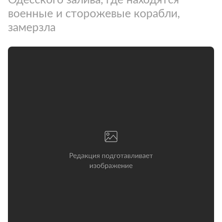
военные и сторожевые корабли,
замерзла