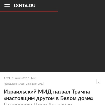
11
A
17:21, 23 января 2017
Мир
(обновлено: 17:35, 23 января 2017)
Израильский МИД назвал Трампа
«настоящим другом в Белом доме»
По мнению Ципи Хотовели,