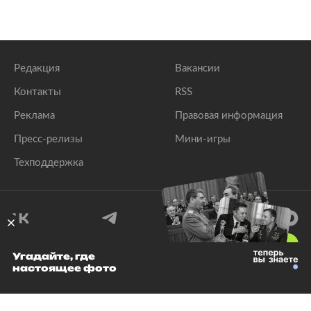
Редакция
Вакансии
Контакты
RSS
Реклама
Правовая информация
Пресс-релизы
Мини-игры
Техподдержка
18
+
Угадайте, где
настоящее фото
© 1999–2026 Все права защищены.
ООО «Лента.Ру»
Лента добра