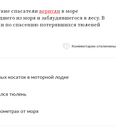
ские спасатели
вернули
в море
шего из моря и заблудившегося в лесу. В
ии по спасению потерявшихся тюленей
Комментарии отключены
ых косаток в моторной лодке
ился тюлень
лометрах от моря