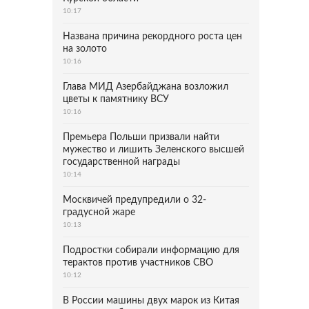
10:17
Названа причина рекордного роста цен
на золото
10:16
Глава МИД Азербайджана возложил
цветы к памятнику ВСУ
10:16
Премьера Польши призвали найти
мужество и лишить Зеленского высшей
государственной награды
10:14
Москвичей предупредили о 32-
градусной жаре
10:13
Подростки собирали информацию для
терактов против участников СВО
10:12
В России машины двух марок из Китая