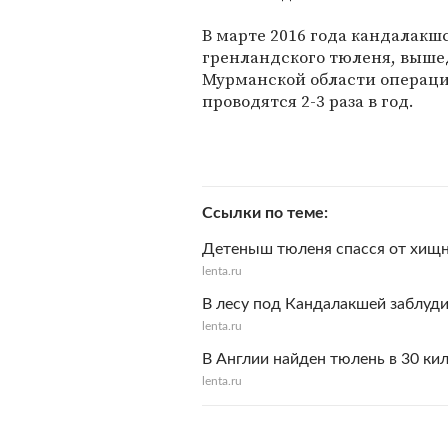
В марте 2016 года кандалакш
гренландского тюленя, вышед
Мурманской области операц
проводятся 2-3 раза в год.
Ссылки по теме
Детеныш тюленя спасся от хищн
lenta.ru
В лесу под Кандалакшей заблуд
lenta.ru
В Англии найден тюлень в 30 ки
lenta.ru