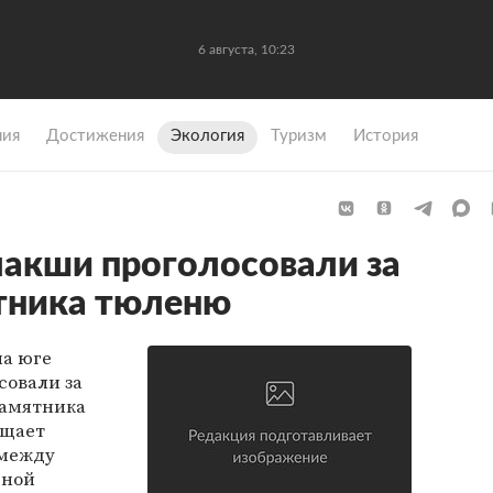
6 августа, 10:23
ния
Достижения
Экология
Туризм
История
акши проголосовали за
тника тюленю
а юге
совали за
памятника
бщает
 между
рной