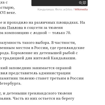
ка с
астырю,
Кандалакша. Фото: ar2rtos /
Wikimedia
XVI веке.
ре и проходило на различных площадках. На
ила Павлова
в соцсети за тюленя
 за композицию с лодкой — только 70.
азумность такого выбора. В частности,
венным местом в России, где гренландские
орода. Кормление их детенышей рыбой с
о традицией для жителей Кандалакши.
ский заповедник занимается охраной
аявил представитель администрации
 памятник тюленю станет третьим в России
Петербурга.
т, и детеныши гренландского тюленя
алив. Часть из них остается на берегу