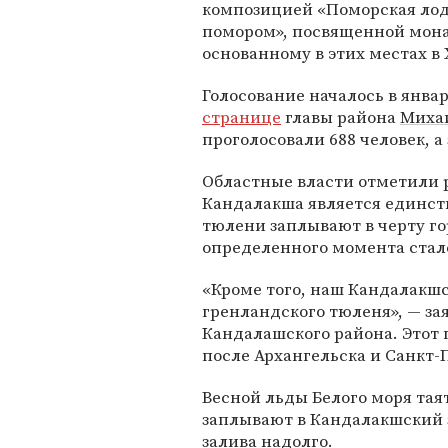
композицией «Поморская лод
помором», посвященной мон
основанному в этих местах в 
Голосование началось в янва
странице
главы района
Миха
проголосовали 688 человек, а
Областные власти отметили р
Кандалакша является единст
тюлени заплывают в черту г
определенного момента стал
«Кроме того, наш Кандалакш
гренландского тюленя», — з
Кандалашского района. Этот
после Архангельска и Санкт-
Весной льды Белого моря тая
заплывают в Кандалакшский з
залива надолго.