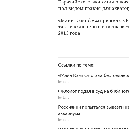
Евразийского экономического
под видом гравия для аквари
«Майн Кампф» запрещена в Ро
также включено в список экс
2015 года.
Ссылки по теме
«Майн Кампф» стала бестселлер
lenta.ru
Филолог подал в суд на библиот
lenta.ru
Россиянин попытался вывезти из
аквариума
lenta.ru