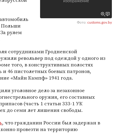
белорусской
 автомобиль
Фото:
customs.gov.by
з Польши
 За рулем
.
оля сотрудниками Гродненской
ужили револьвер под одеждой у одного из
оме того, в конструктивных полостях
 и 46 пистолетных боевых патронов,
ние «Майн Кампф» 1941 года.
или уголовное дело за незаконное
гнестрельного оружия, его составных
рипасов (часть 1 статьи 333-1 УК
рех до семи лет лишения свободы.
ь
, что гражданин России был задержан в
аконно провезти на территорию