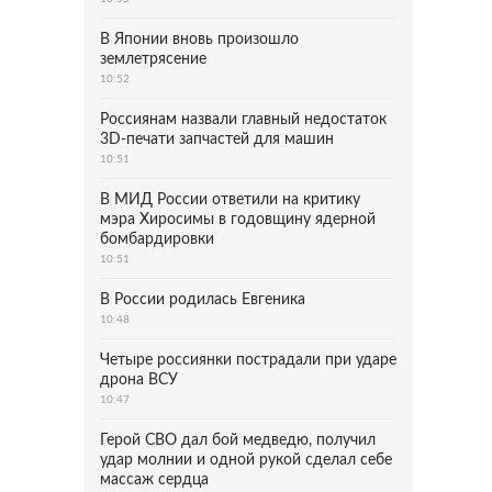
В Японии вновь произошло
землетрясение
10:52
Россиянам назвали главный недостаток
3D-печати запчастей для машин
10:51
В МИД России ответили на критику
мэра Хиросимы в годовщину ядерной
бомбардировки
10:51
В России родилась Евгеника
10:48
Четыре россиянки пострадали при ударе
дрона ВСУ
10:47
Герой СВО дал бой медведю, получил
удар молнии и одной рукой сделал себе
массаж сердца