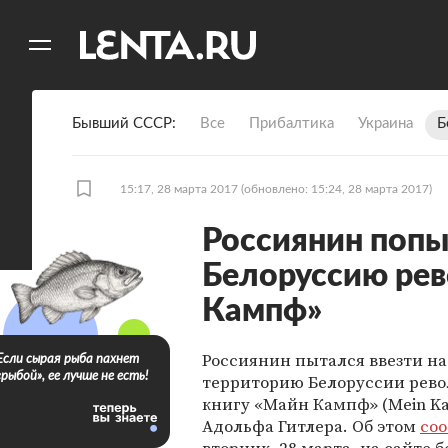
11
A
Бывший СССР
Все
Прибалтика
Украина
Б
15:17, 28 марта 2017
(обновлено: 15:24, 28 марта 2017)
Россиянин попы
Белоруссию рев
Кампф»
Россиянин пытался ввезти на
Если сырая рыба пахнет
«рыбой», ее лучше не есть!
территорию Белоруссии рево
книгу «Майн Кампф» (Mein K
Адольфа Гитлера. Об этом
со