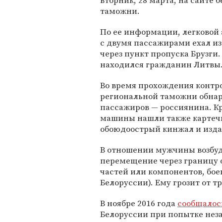
вторник, 28 марта, на сайте 
таможни.
По ее информации, легковой
с двумя пассажирами ехал и
через пункт пропуска Брузги.
находился гражданин Литвы
Во время прохождения контр
региональной таможни обнар
пассажиров — россиянина. Кр
машины нашли также картечь
обоюдоострый кинжал и изда
В отношении мужчины возбуд
перемещение через границу о
частей или компонентов, боеп
Белоруссии). Ему грозит от т
В ноябре 2016 года
сообщалос
Белоруссии при попытке нез