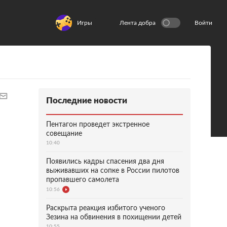
Игры
Лента добра
Войти
Последние новости
Пентагон проведет экстренное
совещание
10:40
Появились кадры спасения два дня
выживавших на сопке в России пилотов
пропавшего самолета
10:56
Раскрыта реакция избитого ученого
Зезина на обвинения в похищении детей
10:55