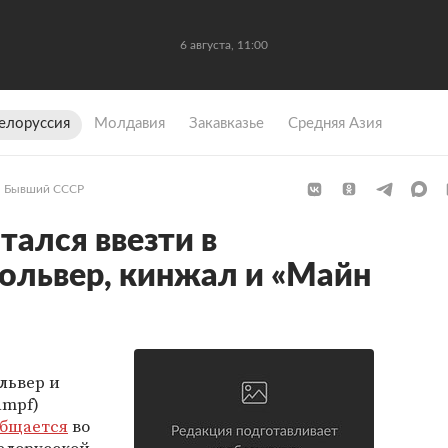
6 августа, 11:00
елоруссия
Молдавия
Закавказье
Средняя Азия
Бывший СССР
тался ввезти в
ольвер, кинжал и «Майн
львер и
ampf)
общается
во