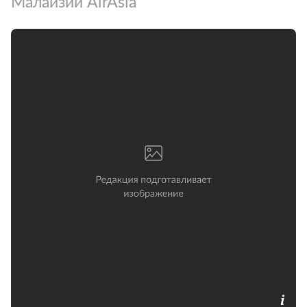
Малайзии AirAsia