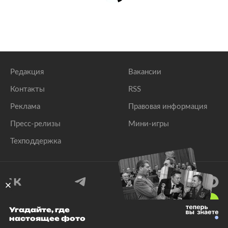
Редакция
Вакансии
Контакты
RSS
Реклама
Правовая информация
Пресс-релизы
Мини-игры
Техподдержка
18
+
Угадайте, где
настоящее фото
© 1999–2026 Все права защищены.
ООО «Лента.Ру»