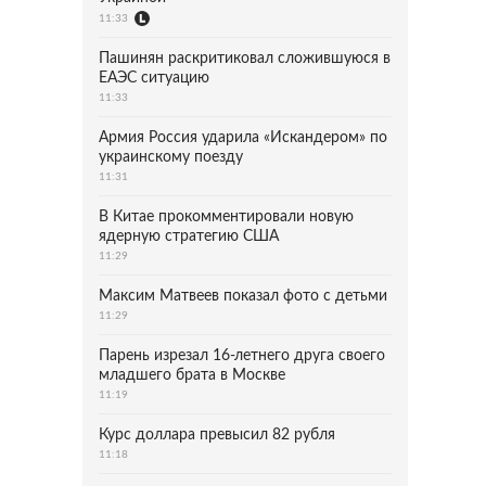
11:33
Пашинян раскритиковал сложившуюся в
ЕАЭС ситуацию
11:33
Армия Россия ударила «Искандером» по
украинскому поезду
11:31
В Китае прокомментировали новую
ядерную стратегию США
11:29
Максим Матвеев показал фото с детьми
11:29
Парень изрезал 16-летнего друга своего
младшего брата в Москве
11:19
Курс доллара превысил 82 рубля
11:18