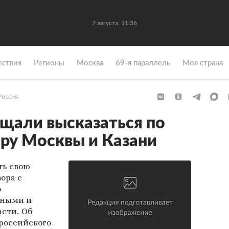
7 августа, 11:36
ствия
Регионы
Москва
69-я параллель
Моя страна
Россия
щали высказаться по
ру Москвы и Казани
ть свою
ора с
о
ьными и
сти. Об
 российского