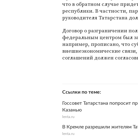
что в обратном случае приде
республики. В частности, п
руководителя Татарстана дол
Договор о разграничении по
федеральным центром был зак
например, прописано, что с
внешнеэкономические связи
соглашений должен согласов
Ссылки по теме
Госсовет Татарстана попросит 
Казанью
lenta.ru
В Кремле разрешили жителям Тат
lenta.ru