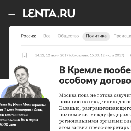
11
A
Россия
Все
Общество
Политика
Происше
14:12, 12 июля 2017
(обновлено: 15:30, 12 июля 2017)
В Кремле пообе
особому догово
Москва пока не готова озвучи
позицию по продлению догов
Если бы Илон Маск тратил
Казанью, разграничивающег
по 1 млн долларов в день,
полномочия между федерал
его состояние не
региональными органами вла
закончилось бы и через
2000 лет
этом заявил пресс-секретарь