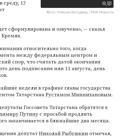
в среду, 12
нт
Фото: Максим Богодвид / РИА Новости
ет сформулирована и озвучена», — сказал
 Кремля.
онимания относительно того, когда
умента между федеральным центром и
кий спор, что считать датой окончания
 это день подписания или 11 августа, день
ов.
жайшие недели в графике главы государства
дентом Татарстана
Рустамом Миннихановым
.
 депутаты Госсовета Татарстана обратятся к
димиру Путину
с просьбой продлить
рого заканчивается в ближайшие два месяца.
ащения депутат
Николай Рыбушкин
отмечал,