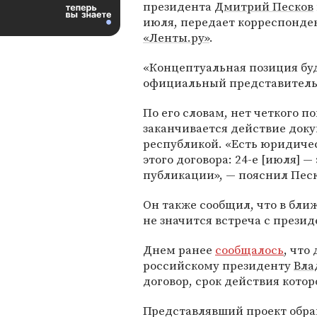
президента
Дмитрий Песков
июля, передает корреспонде
«Ленты.ру»
.
«Концептуальная позиция буд
официальный представитель
По его словам, нет четкого п
заканчивается действие док
республикой. «Есть юридичес
этого договора: 24-е [июля] —
публикации», — пояснил Песк
Он также сообщил, что в бли
не значится встреча с прези
Днем ранее
сообщалось
, что
российскому президенту
Вла
договор, срок действия кото
Представлявший проект обр