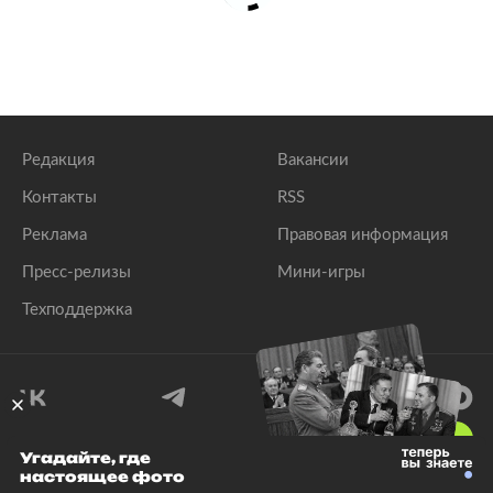
Редакция
Вакансии
Контакты
RSS
Реклама
Правовая информация
Пресс-релизы
Мини-игры
Техподдержка
18
+
Угадайте, где
настоящее фото
© 1999–2026 Все права защищены.
ООО «Лента.Ру»