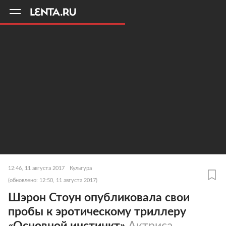
11
A
12:46, 11 августа 2017
Культура
(обновлено: 12:50, 11 августа 2017)
Шэрон Стоун опубликовала свои
пробы к эротическому триллеру
«Основной инстинкт»
Актриса