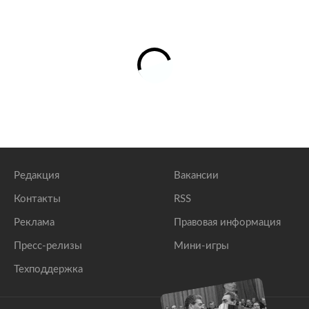
Редакция
Вакансии
Контакты
RSS
Реклама
Правовая информация
Пресс-релизы
Мини-игры
Техподдержка