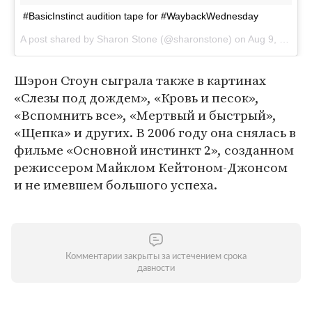
#BasicInstinct audition tape for #WaybackWednesday
A post shared by Sharon Stone (@sharonstone) on
Aug 9, 2017 at 4:12pm PDT
Шэрон Стоун сыграла также в картинах
«Слезы под дождем», «Кровь и песок»,
«Вспомнить все», «Мертвый и быстрый»,
«Щепка» и других. В 2006 году она снялась в
фильме «Основной инстинкт 2», созданном
режиссером Майклом Кейтоном-Джонсом
и не имевшем большого успеха.
Комментарии закрыты за истечением срока
давности