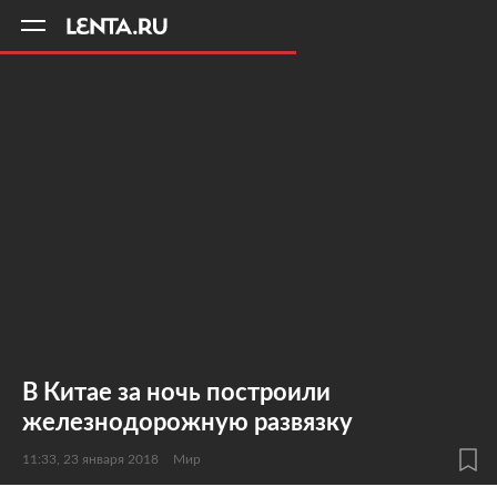
11
A
В Китае за ночь построили
железнодорожную развязку
11:33, 23 января 2018
Мир