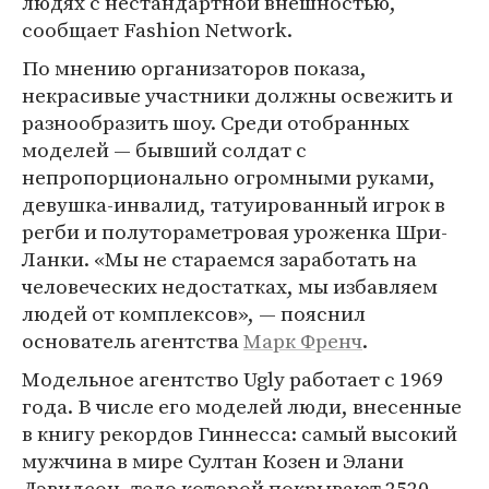
людях с нестандартной внешностью,
сообщает Fashion Network.
По мнению организаторов показа,
некрасивые участники должны освежить и
разнообразить шоу. Среди отобранных
моделей — бывший солдат с
непропорционально огромными руками,
девушка-инвалид, татуированный игрок в
регби и полутораметровая уроженка Шри-
Ланки. «Мы не стараемся заработать на
человеческих недостатках, мы избавляем
людей от комплексов», — пояснил
основатель агентства
Марк Френч
.
Модельное агентство Ugly работает с 1969
года. В числе его моделей люди, внесенные
в книгу рекордов Гиннесса: самый высокий
мужчина в мире Султан Козен и Элани
Дэвидсон, тело которой покрывают 2520