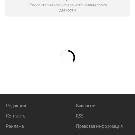
Комментарии закрыты за истечением срока
давности
Редакция
Вакансии
Контакты
RSS
Реклама
Правовая информация